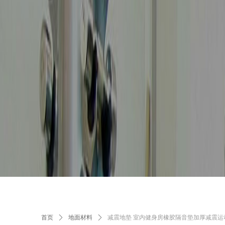
首页
ꄲ
地面材料
ꄲ
减震地垫 室内健身房橡胶隔音垫加厚减震运